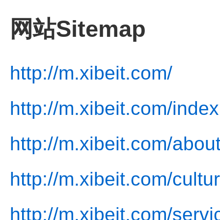
网站Sitemap
http://m.xibeit.com/
http://m.xibeit.com/index
http://m.xibeit.com/abou
http://m.xibeit.com/cultu
http://m.xibeit.com/servi